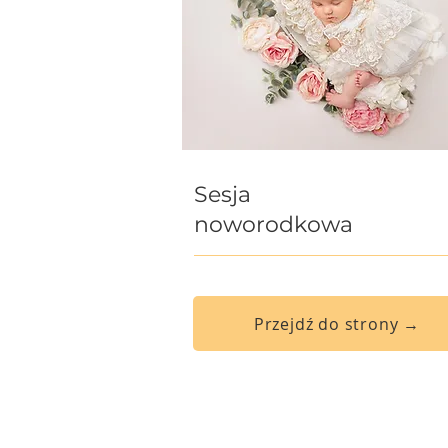
Sesja
noworodkowa
Przejdź do strony →