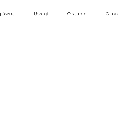
główna
Usługi
O studio
O mn