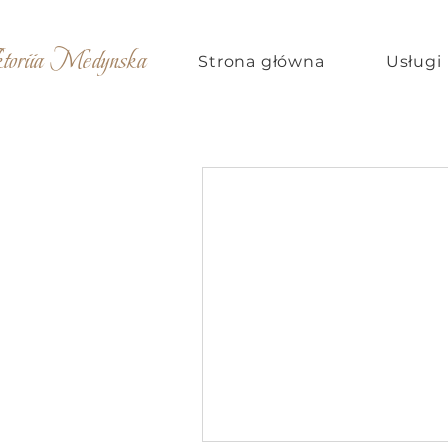
ktoriia Medynska
Strona główna
Usługi